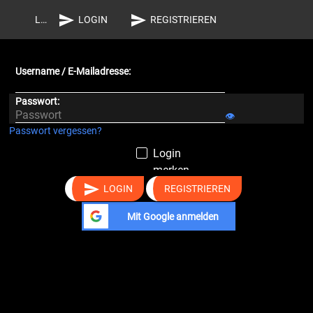
send
send
Login
LOGIN
REGISTRIEREN
Username / E-Mailadresse:
Passwort:
Passwort
👁
Passwort vergessen?
Login
merken
send
LOGIN
REGISTRIEREN
Mit Google anmelden